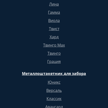
Лина
Гамма
Виола
Твист
Хард
Твинго Max
Твинго
Грация
Металлоштакетник для забора
Юникс
Версаль
Классик
Авангард