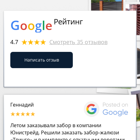
G
Рейтинг
o
o
g
l
e
4.7
Смотреть 35 отзывов
Написать отзыв
Геннадий
Летом заказывали забор в компании
Юнистрейд. Решили заказать забор-жалюзи
«Твинго» и в комплекте с откатными воротами.